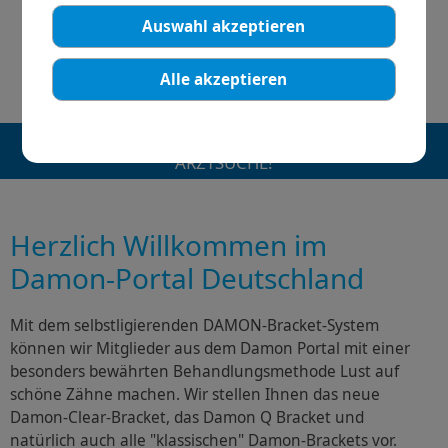
Auswahl akzeptieren
Alle akzeptieren
DAMON PORTAL DEUTSCHLAND · INFO UND
ARZTSUCHE!
Herzlich Willkommen im
Damon-Portal Deutschland
Mit dem selbstligierenden DAMON-Bracket-System
können wir Mitglieder aus dem Damon Portal mit einer
besonders bewährten Behandlungsmethode Lust auf
schöne Zähne machen. Wir stellen Ihnen das neue
Damon-Clear-Bracket, das Damon Q Bracket und
natürlich auch alle "klassischen" Damon-Brackets vor.